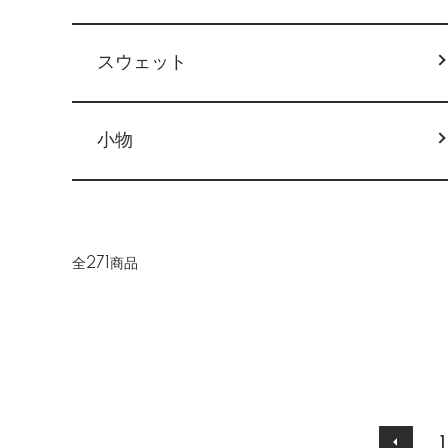
スウェット
小物
全271商品
1