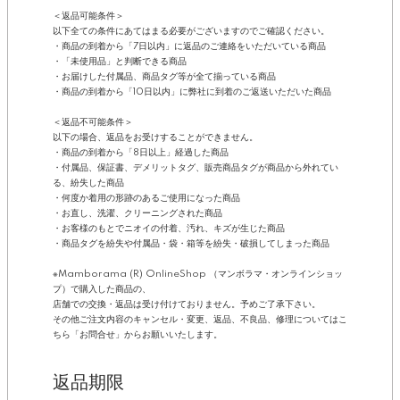
＜返品可能条件＞
以下全ての条件にあてはまる必要がございますのでご確認ください。
・商品の到着から「7日以内」に返品のご連絡をいただいている商品
・「未使用品」と判断できる商品
・お届けした付属品、商品タグ等が全て揃っている商品
・商品の到着から「10日以内」に弊社に到着のご返送いただいた商品
＜返品不可能条件＞
以下の場合、返品をお受けすることができません。
・商品の到着から「8日以上」経過した商品
・付属品、保証書、デメリットタグ、販売商品タグが商品から外れてい
る、紛失した商品
・何度か着用の形跡のあるご使用になった商品
・お直し、洗濯、クリーニングされた商品
・お客様のもとでニオイの付着、汚れ、キズが生じた商品
・商品タグを紛失や付属品・袋・箱等を紛失・破損してしまった商品
※Mamborama (R) OnlineShop （マンボラマ・オンラインショッ
プ）で購入した商品の、
店舗での交換・返品は受け付けておりません。予めご了承下さい。
その他ご注文内容のキャンセル・変更、返品、不良品、修理についてはこ
ちら「お問合せ」からお願いいたします。
返品期限