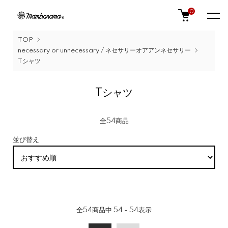
0
TOP
necessary or unnecessary / ネセサリーオアアンネセサリー
Tシャツ
Tシャツ
全54商品
並び替え
全
54
商品中
54 - 54
表示