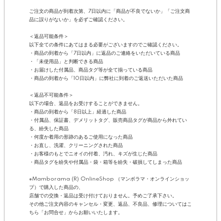
ご注文の商品が到着次第、7日以内に「商品が不良でないか」「ご注文商
品に誤りがないか」を必ずご確認ください。
＜返品可能条件＞
以下全ての条件にあてはまる必要がございますのでご確認ください。
・商品の到着から「7日以内」に返品のご連絡をいただいている商品
・「未使用品」と判断できる商品
・お届けした付属品、商品タグ等が全て揃っている商品
・商品の到着から「10日以内」に弊社に到着のご返送いただいた商品
＜返品不可能条件＞
以下の場合、返品をお受けすることができません。
・商品の到着から「8日以上」経過した商品
・付属品、保証書、デメリットタグ、販売商品タグが商品から外れてい
る、紛失した商品
・何度か着用の形跡のあるご使用になった商品
・お直し、洗濯、クリーニングされた商品
・お客様のもとでニオイの付着、汚れ、キズが生じた商品
・商品タグを紛失や付属品・袋・箱等を紛失・破損してしまった商品
※Mamborama (R) OnlineShop （マンボラマ・オンラインショッ
プ）で購入した商品の、
店舗での交換・返品は受け付けておりません。予めご了承下さい。
その他ご注文内容のキャンセル・変更、返品、不良品、修理についてはこ
ちら「お問合せ」からお願いいたします。