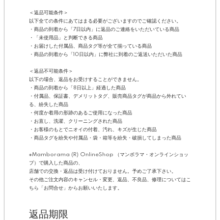
＜返品可能条件＞
以下全ての条件にあてはまる必要がございますのでご確認ください。
・商品の到着から「7日以内」に返品のご連絡をいただいている商品
・「未使用品」と判断できる商品
・お届けした付属品、商品タグ等が全て揃っている商品
・商品の到着から「10日以内」に弊社に到着のご返送いただいた商品
＜返品不可能条件＞
以下の場合、返品をお受けすることができません。
・商品の到着から「8日以上」経過した商品
・付属品、保証書、デメリットタグ、販売商品タグが商品から外れてい
る、紛失した商品
・何度か着用の形跡のあるご使用になった商品
・お直し、洗濯、クリーニングされた商品
・お客様のもとでニオイの付着、汚れ、キズが生じた商品
・商品タグを紛失や付属品・袋・箱等を紛失・破損してしまった商品
※Mamborama (R) OnlineShop （マンボラマ・オンラインショッ
プ）で購入した商品の、
店舗での交換・返品は受け付けておりません。予めご了承下さい。
その他ご注文内容のキャンセル・変更、返品、不良品、修理についてはこ
ちら「お問合せ」からお願いいたします。
返品期限