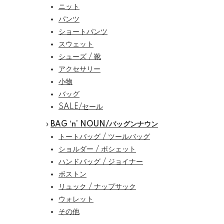
ニット
パンツ
ショートパンツ
スウェット
シューズ / 靴
アクセサリー
小物
バッグ
SALE/セール
›
BAG ‘n’ NOUN/バッグンナウン
トートバッグ / ツールバッグ
ショルダー / ポシェット
ハンドバッグ / ジョイナー
ボストン
リュック / ナップサック
ウォレット
その他