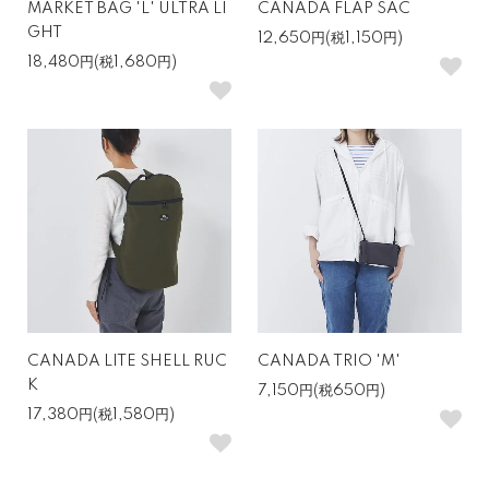
MARKET BAG 'L' ULTRA LI
CANADA FLAP SAC
GHT
12,650円(税1,150円)
18,480円(税1,680円)
CANADA LITE SHELL RUC
CANADA TRIO 'M'
K
7,150円(税650円)
17,380円(税1,580円)