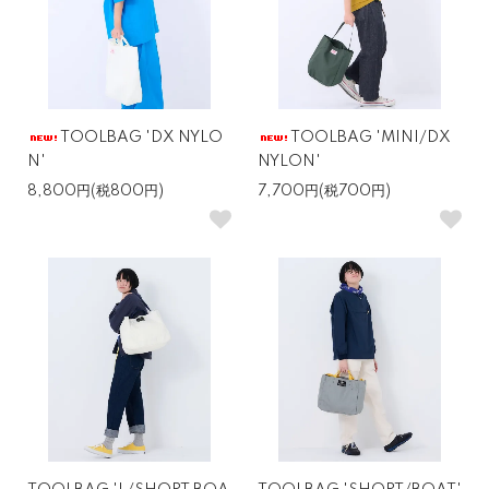
TOOLBAG 'DX NYLO
TOOLBAG 'MINI/DX
N'
NYLON'
8,800円(税800円)
7,700円(税700円)