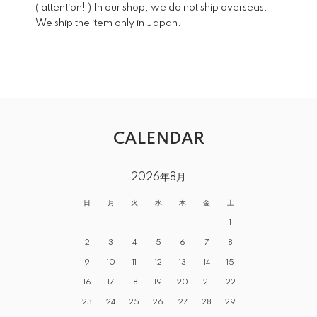
( attention! ) In our shop, we do not ship overseas.
We ship the item only in Japan.
CALENDAR
2026年8月
日
月
火
水
木
金
土
1
2
3
4
5
6
7
8
9
10
11
12
13
14
15
16
17
18
19
20
21
22
23
24
25
26
27
28
29