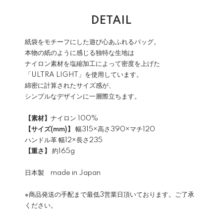
DETAIL
紙袋をモチーフにした遊び心あふれるバッグ。
本物の紙のように感じる独特な生地は
ナイロン素材を塩縮加工によって密度を上げた
「ULTRA LIGHT」を使用しています。
綿密に計算されたサイズ感が、
シンプルなデザインに一層際立ちます。
【素材】
ナイロン 100%
【サイズ(mm)】
幅315×高さ390×マチ120
ハンドル革 幅12×長さ235
【重さ】
約165g
日本製 made in Japan
※商品発送の手配まで最低3営業日頂いております。ご了承
ください。