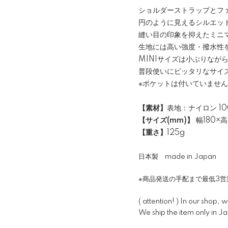
ショルダーストラップとフ
円のように見えるシルエッ
縫い目の印象を抑えたミニ
生地には高い強度・撥水性
MINIサイズは小ぶりなが
普段使いにピッタリなサイ
※ポケットは付いていませ
【素材】
表地：ナイロン 10
【サイズ(mm)】
幅180×高
【重さ】
125g
日本製 made in Japan
※商品発送の手配まで最低3
( attention! ) In our shop,
We ship the item only in J