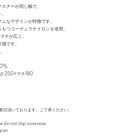
ァスナーが同じ幅で、
ト。
マムなデザインが特徴です。
をもつコーデュラナイロンを使用。
らマチが広く、
ズ感です。
ん。
0%
さ250×マチ180
営業日頂いております。ご了承ください。
 we do not ship overseas.
apan.