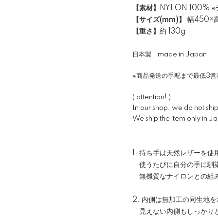
【素材】
NYLON 100%
【サイズ(mm)】
幅450×高
【重さ】
約 130g
日本製 made in Japan
※商品発送の手配まで最低3
( attention! )
In our shop, we do not shi
We ship the item only in J
1. 持ち手は天然レザーを使
使うたびに自分の手に馴染
無機質なナイロンとの組み合
2. 内側は無加工の同生地
見えない内側もしっかりと