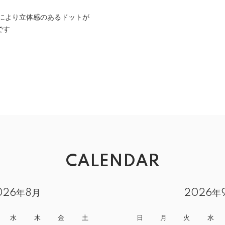
工)により立体感のあるドットが
゙す
CALENDAR
026年8月
2026年
水
木
金
土
日
月
火
水