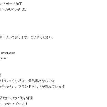
 ※ディボック加工
さ390×マチ130
営業日頂いております。ご了承ください。
p overseas.
apan.
用
むしっくり感は、天然素材ならでは
わせも、ブランドらしさが溢れています
を袋縫にて縫い代を処理
こだわっています