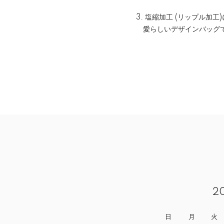
3. 塩縮加工 (リップル加
愛らしいデザインバッグて
2
日
月
火