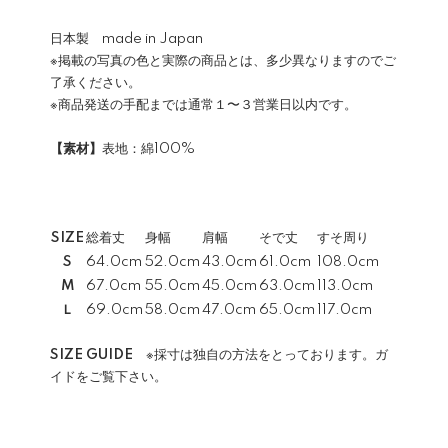
日本製 made in Japan
※掲載の写真の色と実際の商品とは、多少異なりますのでご
了承ください。
※商品発送の手配までは通常１〜３営業日以内です。
【素材】
表地：綿100%
SIZE
総着丈
身幅
肩幅
そで丈
すそ周り
S
64.0cm
52.0cm
43.0cm
61.0cm
108.0cm
M
67.0cm
55.0cm
45.0cm
63.0cm
113.0cm
Ｌ
69.0cm
58.0cm
47.0cm
65.0cm
117.0cm
SIZE GUIDE
※採寸は独自の方法をとっております。ガ
イドをご覧下さい。