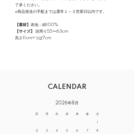
了承ください。
※商品発送の手配までは通常１～３営業日以内です。
【素材】
表地：綿100%
【サイズ】
頭周り55〜63cm
高さ11cm×つば7cm
CALENDAR
2026年8月
日
月
火
水
木
金
土
1
2
3
4
5
6
7
8