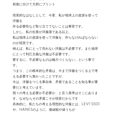
前後に分けて大胆にプリント
現実的なはなしとして、今更、私が地球上の資源を使って
洋服を
作る必要性など取り立ててないことは事実です。
しかし、私の生業が洋服屋である以上、
私は地球上の資源を使って洋服を、作らなければならない
のが現実です。
例えば、私にとって売れない洋服は不必要です。また地球
にとって利己主義な洋服は不必要です。
要するに、不必要なものは極力つくらない。という事で
す。
つまり、この根本的な矛盾は、今まで洋服をつくる上で考
える必要すら無かったことですが、
今は、洋服をつくる事自体、矛盾であることを知る事が重
要だと考えています。
我々の考える必要か不必要か、と言う基準はそこにありま
す。なぜならその矛盾こそが現実だからです
具体的に、私たちの考える理想的な洋服とは、LEVI'S501
や、HANESのように、価値観や値うちが