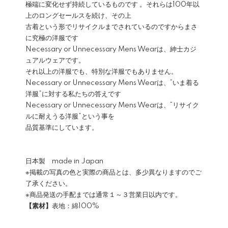
極端に変化せず持続しているものです 。それらは100年以
上のロングセールスを続け、その上
古着という形でリサイクルまでされているのですからまさ
に究極の洋服です
Necessary or Unnecessary Mens Wearは、紳士カジ
ュアルウェアです。
それ以上の洋服でも、特別な洋服でもありません。
Necessary or Unnecessary Mens Wearは、“いま着る
洋服”に対する私たちの答えです
Necessary or Unnecessary Mens Wearは、“リサイク
ルに耐えうる洋服”という事を
品質基準にしています。
日本製 made in Japan
※掲載の写真の色と実際の商品とは、多少異なりますのでご
了承ください。
※商品発送の手配までは通常１～３営業日以内です。
【素材】
表地：綿100%