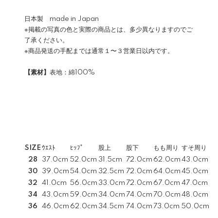
日本製 made in Japan
※掲載の写真の色と実際の商品とは、多少異なりますのでご
了承ください。
※商品発送の手配までは通常１〜３営業日以内です。
【素材】
表地：綿100%
SIZE
ｳｴｽﾄ
ﾋｯﾌﾟ
股上
股下
もも周り
すそ周り
28
37.0cm
52.0cm
31.5cm
72.0cm
62.0cm
43.0cm
30
39.0cm
54.0cm
32.5cm
72.0cm
64.0cm
45.0cm
32
41.0cm
56.0cm
33.0cm
72.0cm
67.0cm
47.0cm
34
43.0cm
59.0cm
34.0cm
74.0cm
70.0cm
48.0cm
36
46.0cm
62.0cm
34.5cm
74.0cm
73.0cm
50.0cm