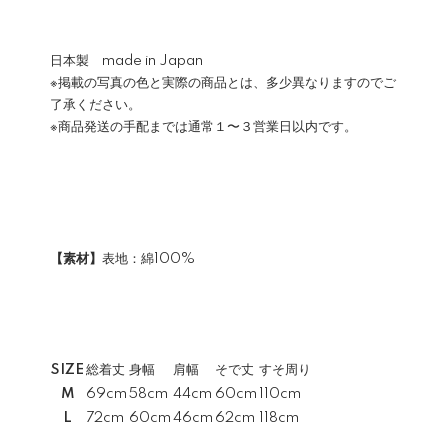
日本製 made in Japan
※掲載の写真の色と実際の商品とは、多少異なりますのでご
了承ください。
※商品発送の手配までは通常１〜３営業日以内です。
【素材】
表地：綿100%
SIZE
総着丈
身幅
肩幅
そで丈
すそ周り
M
69cm
58cm
44cm
60cm
110cm
L
72cm
60cm
46cm
62cm
118cm