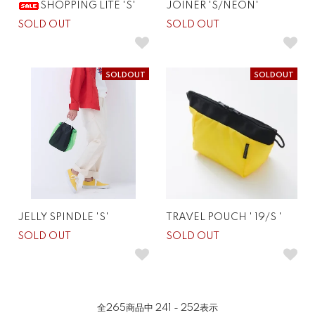
SHOPPING LITE 'S'
JOINER 'S/NEON'
SOLD OUT
SOLD OUT
SOLDOUT
SOLDOUT
JELLY SPINDLE 'S'
TRAVEL POUCH ' 19/S '
SOLD OUT
SOLD OUT
全
265
商品中
241 - 252
表示