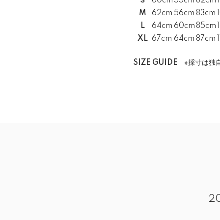
Ｓ
60cm
55cm
82cm
M
62cm
56cm
83cm
L
64cm
60cm
85cm
XL
67cm
64cm
87cm
SIZE GUIDE
※採寸は独自
2