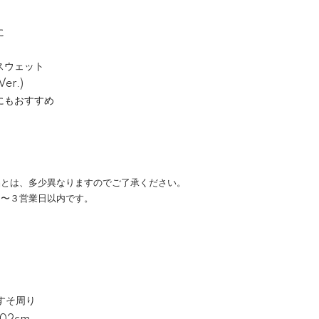
に
スウェット
r.)
にもおすすめ
品とは、多少異なりますのでご了承ください。
１〜３営業日以内です。
すそ周り