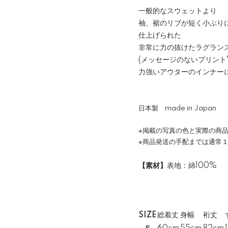
一般的なスウェットより
袖、裾のリブが短く小ぶり
仕上げられた
非常に力の抜けたラグラン
(メッセージのないプリントVe
力強いアウターのインナー
日本製 made in Japan
※掲載の写真の色と実際の商
※商品発送の手配までは通常
【素材】
表地：綿100%
SIZE
総着丈
身幅
裄丈