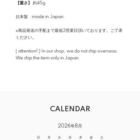
【重さ】
約45g
日本製 made in Japan
※商品発送の手配まで最低3営業日頂いております。ご了承
ください。
( attention! ) In our shop, we do not ship overseas.
We ship the item only in Japan.
CALENDAR
2026年8月
日
月
火
水
木
金
土